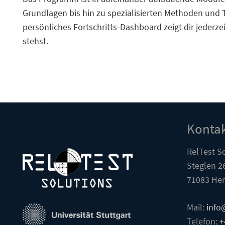
Grundlagen bis hin zu spezialisierten Methoden und T
persönliches Fortschritts-Dashboard zeigt dir jederze
stehst.
Kontak
RelTest S
Steglen 2
71083 Her
Mail:
info
Telefon:
+