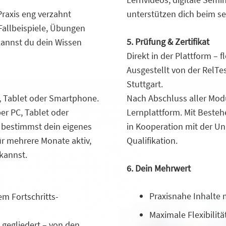
raxis eng verzahnt
unterstützen dich beim se
Fallbeispiele, Übungen
5. Prüfung & Zertifikat
kannst du dein Wissen
Direkt in der Plattform – 
Ausgestellt von der RelTe
Stuttgart.
C, Tablet oder Smartphone.
Nach Abschluss aller Modu
per PC, Tablet oder
Lernplattform. Mit Bestehe
 bestimmst dein eigenes
in Kooperation mit der Uni
ür mehrere Monate aktiv,
Qualifikation.
kannst.
6. Dein Mehrwert
Praxisnahe Inhalte 
m Fortschritts-
Maximale Flexibilit
gegliedert – von den