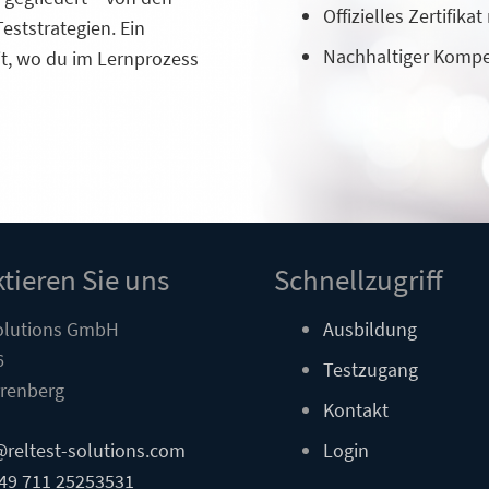
Offizielles Zertifik
eststrategien. Ein
Nachhaltiger Kompet
it, wo du im Lernprozess
tieren Sie uns
Schnellzugriff
olutions GmbH
Ausbildung
6
Testzugang
renberg
Kontakt
@reltest-solutions.com
Login
49 711 25253531