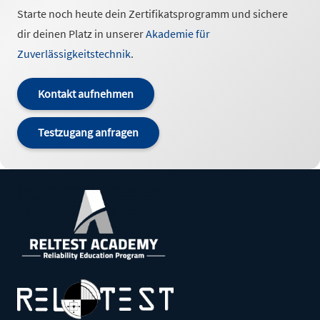
Starte noch heute dein Zertifikatsprogramm und sichere
dir deinen Platz in unserer
Akademie für
Zuverlässigkeitstechnik
.
Kontakt aufnehmen
Testzugang anfragen