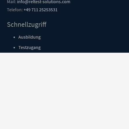
Mail:
info@reltest-solutions.com
Telefon:
+49 711 25253531
Schnellzugriff
Ausbildung
Testzugang
Kontakt
Login
Social Media
Impressum
|
Datenschutz
|
|
Sitemap