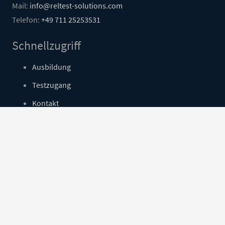
Mail:
info@reltest-solutions.com
Telefon:
+49 711 25253531
Schnellzugriff
Ausbildung
Testzugang
Kontakt
Login
Social Media
Impressum
|
Datenschutz
|
Datenschutzeinstellungen
|
Sitemap