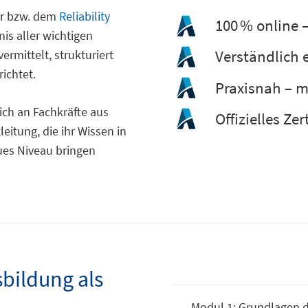
ur bzw. dem
Reliability
100 % online 
is aller wichtigen
Verständlich e
rmittelt, strukturiert
richtet.
Praxisnah – m
sich an Fachkräfte aus
Offizielles Zer
eitung, die ihr Wissen in
ues Niveau bringen
sbildung als
Modul 1: Grundlagen d