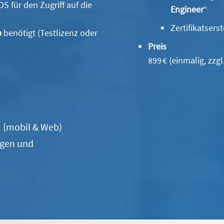
S für den Zugriff auf die
Engineer
“
Zertifikatsers
b
benötigt (Testlizenz oder
Preis
899 € (einmalig, zzgl
m (mobil & Web)
ngen und